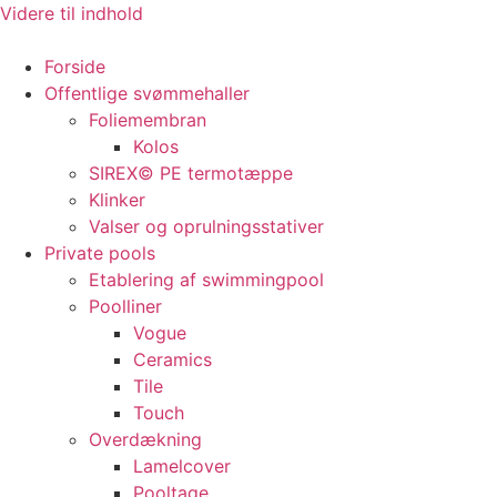
Videre til indhold
Forside
Offentlige svømmehaller
Foliemembran
Kolos
SIREX© PE termotæppe
Klinker
Valser og oprulningsstativer
Private pools
Etablering af swimmingpool
Poolliner
Vogue
Ceramics
Tile
Touch
Overdækning
Lamelcover
Pooltage