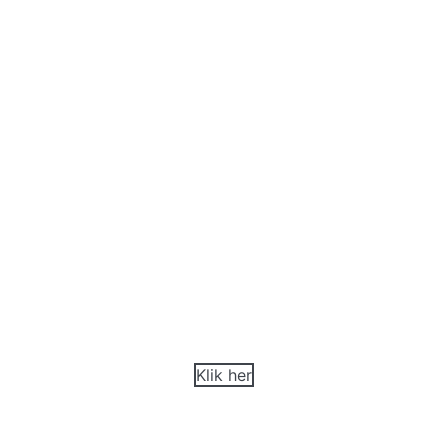
Tile
Symmetrisk elegance
Klik her