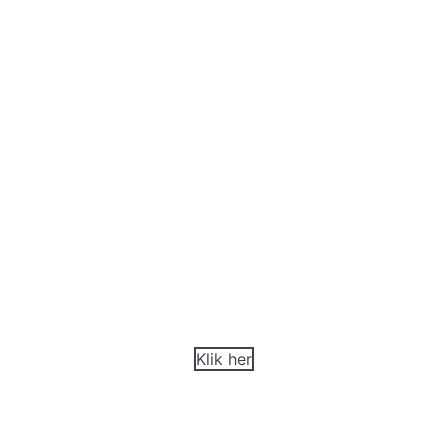
Kolos
Udviklet til offentlige og kommercielle pools
Klik her