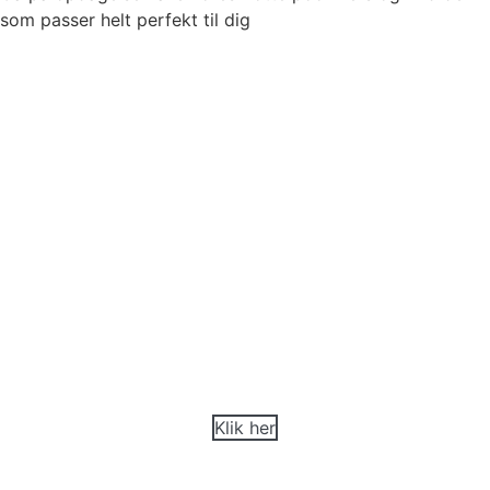
som passer helt perfekt til dig
Touch
Naturinspireret 3D-design med maksimal styrke
Klik her