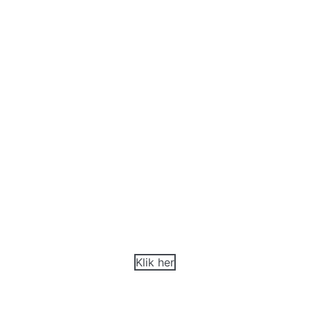
Ceramics
Efterligner udseendet af traditionelle
glasmosaikfliser.
Klik her