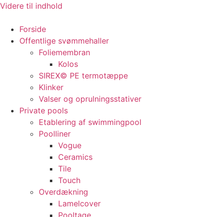
Videre til indhold
Forside
Offentlige svømmehaller
Foliemembran
Kolos
SIREX© PE termotæppe
Klinker
Valser og oprulningsstativer
Private pools
Etablering af swimmingpool
Poolliner
Vogue
Ceramics
Tile
Touch
Overdækning
Lamelcover
Pooltage