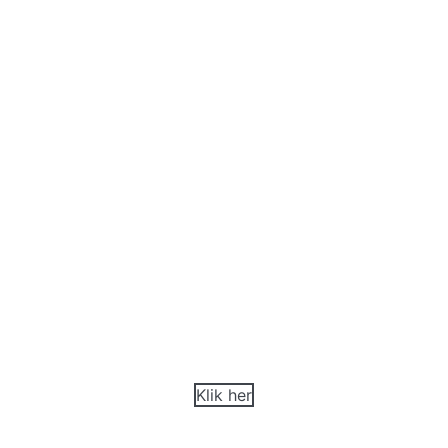
Vogue
Trendy design med høj komfort og robust
holdbarhed
Klik her