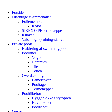
Videre
til
Forside
indhold
Offentlige svømmehaller
Foliemembran
Kolos
SIREX© PE termotæppe
Klinker
Valser og oprulningsstativer
Private pools
Etablering af swimmingpool
Poolliner
Vogue
Ceramics
Tile
Touch
Overdækning
Lamelcover
Pooltage
Termotæpper
Pooltilbehør
Byggeblokke i styropren
Havemøbler
Poolrobot
Om os