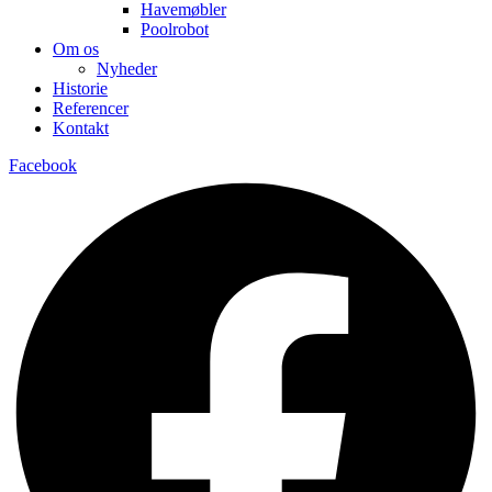
Havemøbler
Poolrobot
Om os
Nyheder
Historie
Referencer
Kontakt
Facebook