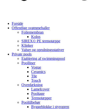
Forside
Offentlige svømmehaller
Foliemembran
Kolos
SIREX© PE termotæppe
Klinker
Valser og oprulningsstativer
Private pools
Etablering af swimmingpool
Poolliner
Vogue
Ceramics
Tile
Touch
Overdækning
Lamelcover
Pooltage
Termotæpper
Pooltilbehør
Byggeblokke i styropren