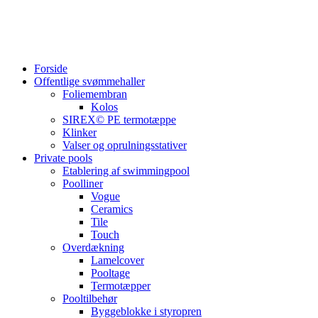
Forside
Offentlige svømmehaller
Foliemembran
Kolos
SIREX© PE termotæppe
Klinker
Valser og oprulningsstativer
Private pools
Etablering af swimmingpool
Poolliner
Vogue
Ceramics
Tile
Touch
Overdækning
Lamelcover
Pooltage
Termotæpper
Pooltilbehør
Byggeblokke i styropren