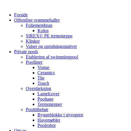
Videre
til
Forside
indhold
Offentlige svømmehaller
Foliemembran
Kolos
SIREX© PE termotæppe
Klinker
Valser og oprulningsstativer
Private pools
Etablering af swimmingpool
Poolliner
Vogue
Ceramics
Tile
Touch
Overdækning
Lamelcover
Pooltage
Termotæpper
Pooltilbehør
Byggeblokke i styropren
Havemøbler
Poolrobot
Om os