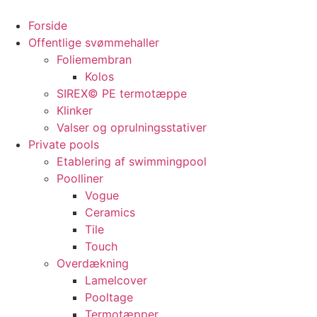
Videre
til
Forside
indhold
Offentlige svømmehaller
Foliemembran
Kolos
SIREX© PE termotæppe
Klinker
Valser og oprulningsstativer
Private pools
Etablering af swimmingpool
Poolliner
Vogue
Ceramics
Tile
Touch
Overdækning
Lamelcover
Pooltage
Termotæpper