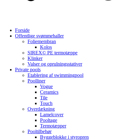
Forside
Offentlige svømmehaller
Foliemembran
Kolos
SIREX© PE termotæppe
Klinker
Valser og oprulningsstativer
Private pools
Etablering af swimmingpool
Poolliner
Vogue
Ceramics
Tile
Touch
Overdækning
Lamelcover
Pooltage
Termotæpper
Pooltilbehør
Byggeblokke i styropren