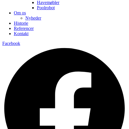
Havemøbler
Poolrobot
Om os
Nyheder
Historie
Referencer
Kontakt
Facebook