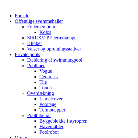
Videre
til
Forside
indhold
Offentlige svømmehaller
Foliemembran
Kolos
SIREX© PE termotæppe
Klinker
Valser og oprulningsstativer
Private pools
Etablering af swimmingpool
Poolliner
Vogue
Ceramics
Tile
Touch
Overdækning
Lamelcover
Pooltage
Termotæpper
Pooltilbehør
Byggeblokke i styropren
Havemøbler
Poolrobot
Om os